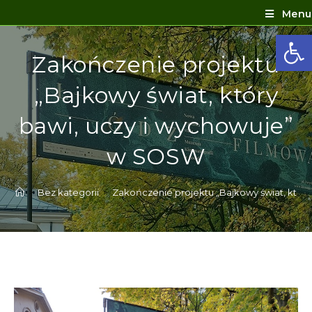
Menu
Ot
Zakończenie projektu
„Bajkowy świat, który
bawi, uczy i wychowuje”
w SOSW
>
Bez kategorii
>
Zakończenie projektu „Bajkowy świat, któr