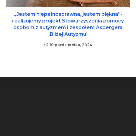
„Jestem niepełnosprawna, jestem piękna”-
realizujemy projekt Stowarzyszenia pomocy
osobom z autyzmem i zespołem Aspergera
„Bliżej Autyzmu”
10 października, 2024