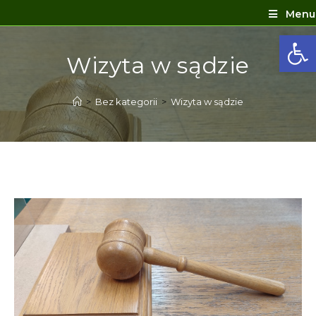
Menu
Ot
Wizyta w sądzie
>
Bez kategorii
>
Wizyta w sądzie