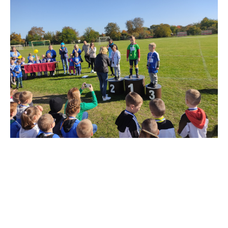
VIII OGÓLNOPOLSKI
MARATON
PRZEDSZKOLAKÓW
„Sprintem do maratonu”