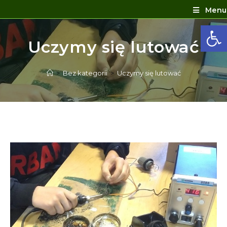
Menu
Ot
Uczymy się lutować
>
Bez kategorii
>
Uczymy się lutować