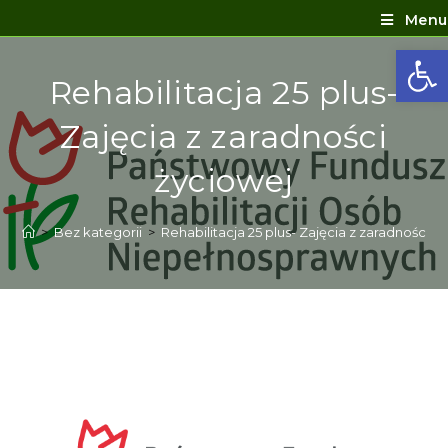
Menu
Ot
Rehabilitacja 25 plus-
Zajęcia z zaradności
życiowej
>
Bez kategorii
>
Rehabilitacja 25 plus- Zajęcia z zaradności ż