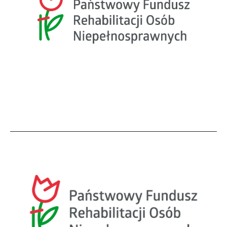
Rehabilitacja 25 plus- Zajęcia
z zaradności życiowej