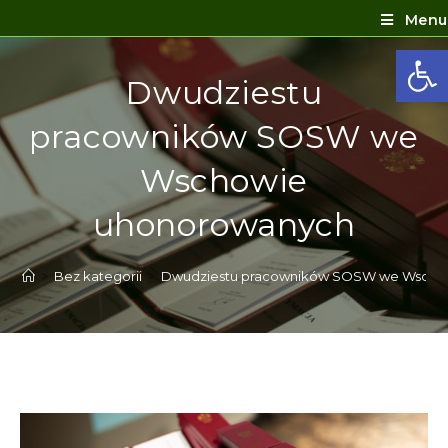
Menu
Ot
Dwudziestu
pracowników SOSW we
Wschowie
uhonorowanych
>
Bez kategorii
>
Dwudziestu pracowników SOSW we Wscho