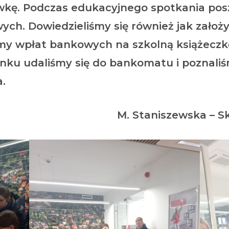
ówkę. Podczas edukacyjnego spotkania pos
ch. Dowiedzieliśmy się również jak założ
my wpłat bankowych na szkolną książeczk
nku udaliśmy się do bankomatu i poznali
a.
ewska – Skuriat, M