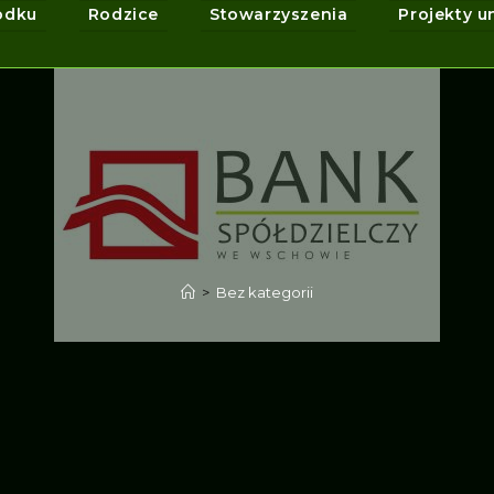
odku
Rodzice
Stowarzyszenia
Projekty u
>
Bez kategorii