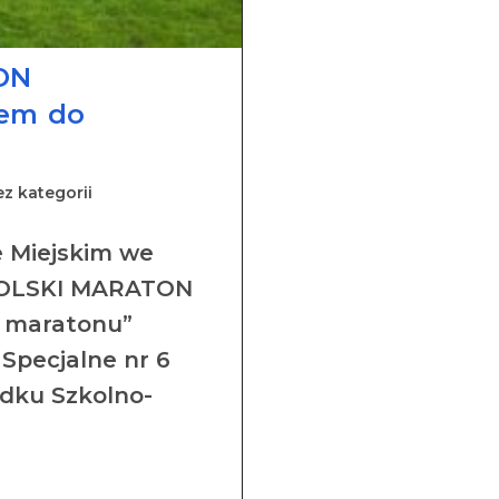
ON
em do
z kategorii
e Miejskim we
POLSKI MARATON
 maratonu”
Specjalne nr 6
odku Szkolno-