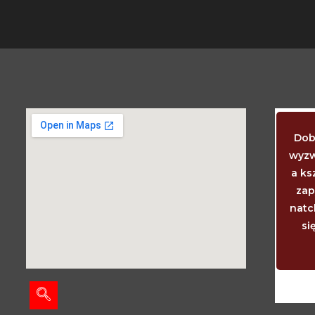
Kiedy dziecko powinno już chodzić i
Dob
mówić? Wtedy, kiedy chodzi i mówi. Kiedy
wyzw
powinny wyrzynać się ząbki? Akurat
a ks
wtedy, kiedy się wyrzynają. I ciemiączko
zap
wtedy powinno zarosnąć, kiedy właśnie
natc
zarasta. I niemowlę tyle godzin spać
si
powinno, ile mu potrzeba, aby było
wyspane.
Janusz Korczak