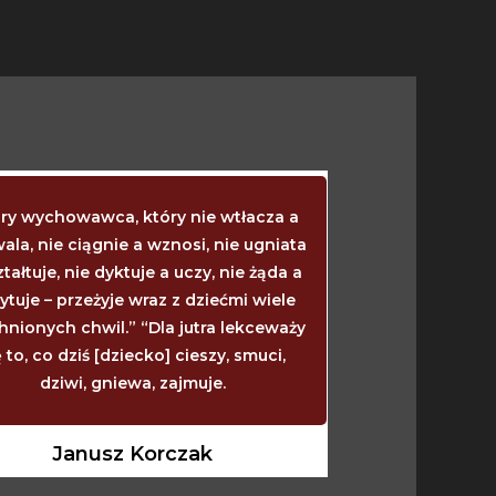
ry wychowawca, który nie wtłacza a
Kiedy dziecko 
ala, nie ciągnie a wznosi, nie ugniata
mówić? Wtedy, ki
ztałtuje, nie dyktuje a uczy, nie żąda a
powinny wyrzy
ytuje – przeżyje wraz z dziećmi wiele
wtedy, kiedy się
hnionych chwil.” “Dla jutra lekceważy
wtedy powinno z
ę to, co dziś [dziecko] cieszy, smuci,
zarasta. I nie
dziwi, gniewa, zajmuje.
powinno, ile 
w
Janusz Korczak
Janu