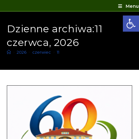
Menu
Ot
Dzienne archiwa:11
czerwca, 2026
>
2026
>
czerwiec
>
11