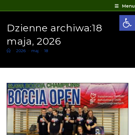
Menu
Ot
Dzienne archiwa:18
maja, 2026
>
2026
>
maj
>
18