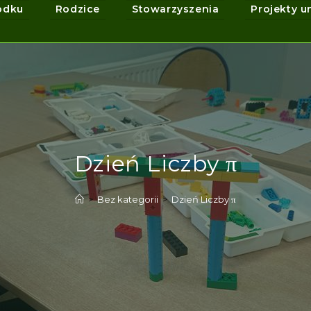
odku
Rodzice
Stowarzyszenia
Projekty u
Dzień Liczby π
>
Bez kategorii
>
Dzień Liczby π