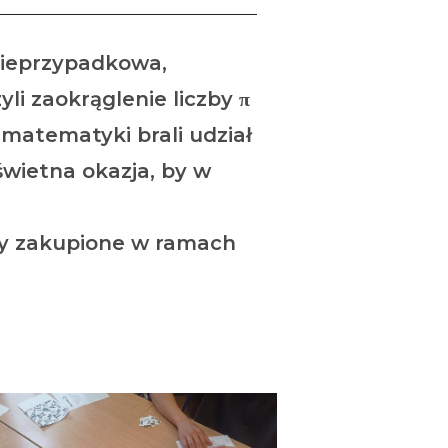
 nieprzypadkowa,
li zaokrąglenie liczby π
matematyki brali udział
świetna okazja, by w
ały zakupione w ramach