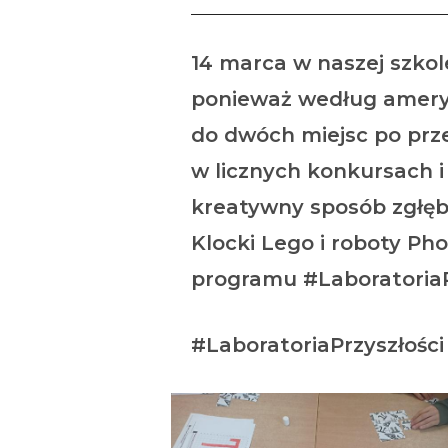
14 marca w naszej szkol
ponieważ według ameryka
do dwóch miejsc po prze
w licznych konkursach i
kreatywny sposób zgłębi
Klocki Lego i roboty P
programu #LaboratoriaP
#LaboratoriaPrzyszłości